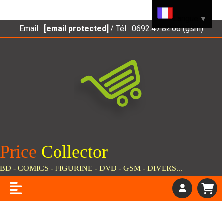
Panneau de gestion des cookies
Langue
▼
Email :
[email protected]
/ Tél : 0692.47.82.66 (gsm)
Price
C
ollector
BD - COMICS - FIGURINE - DVD - GSM - DIVERS...