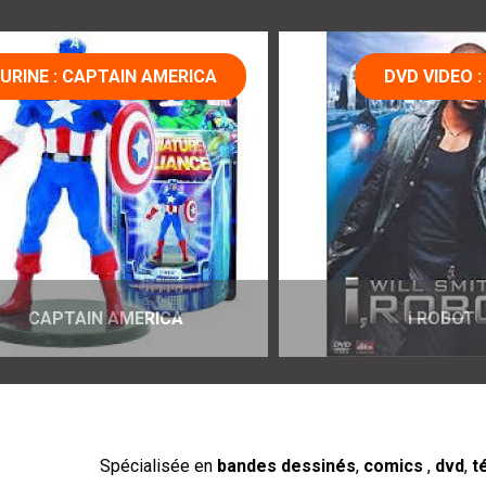
 AMERICA
DVD VIDEO : i ROBOT
RICA
i ROBOT
Spécialisée en
bandes dessinés
,
comics
,
dvd
,
t