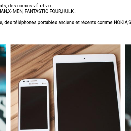
, des comics v.f. et v.o.
MAN,X-MEN, FANTASTIC FOUR,HULK...
tique, des téléphones portables anciens et récents comme N