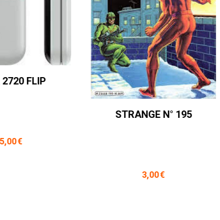
EPSILON N° 2
STRANGE N° 10
6,00
€
3,50
€