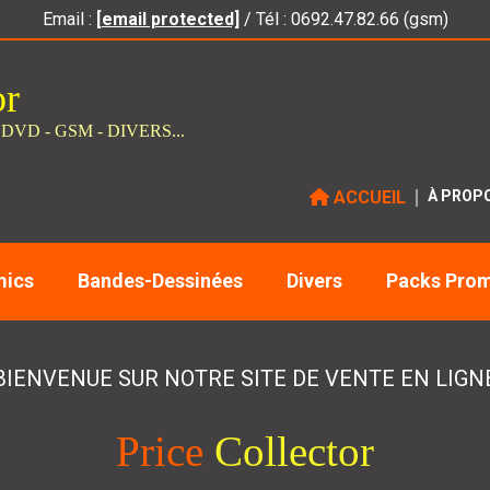
Email :
[email protected]
/ Tél : 0692.47.82.66 (gsm)
or
 DVD - GSM - DIVERS...
ACCUEIL
À PROP
ics
Bandes-Dessinées
Divers
Packs Pro
BIENVENUE SUR NOTRE SITE DE VENTE EN LIGN
Price
Collector