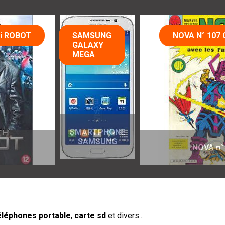
SAMSUNG
NOVA N° 107 COMICS V.F.
GALAXY
MEGA
SMARTPHONE
SAMSUNG
NOVA n° 107
éléphones portable
,
carte sd
et divers...