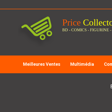
Panneau de gestion des cookies
Price
C
ollect
BD - COMICS - FIGURINE -
Meilleures Ventes
Multimédia
Com