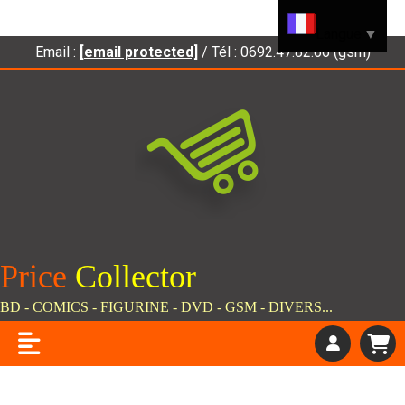
Panneau de gestion des cookies
Langue
▼
Email :
[email protected]
/ Tél : 0692.47.82.66 (gsm)
Price
C
ollector
BD - COMICS - FIGURINE - DVD - GSM - DIVERS...