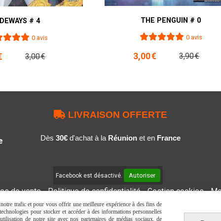
THE PENGUIN # 0
IDEWAYS # 4
0 avis
0 avis
3,00
€
3,90
€
€
3,00
€

LIVRAISON OFFERTE
Dès
30€
d'achat à la
Réunion
et en
France
e
Autoriser
Facebook est désactivé.
les de vente
Politique de confidentialité
Gestion cookies
Mo
otre trafic et pour vous offrir une meilleure expérience à des fins de
s technologies pour stocker et accéder à des informations personnelles
tilisation de notre site avec nos partenaires de médias sociaux, de