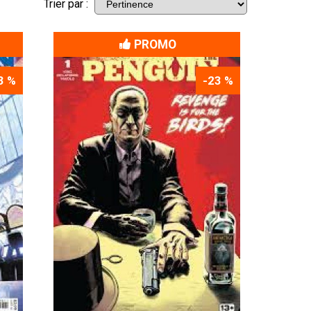
Trier par :
PROMO
3 %
-23 %