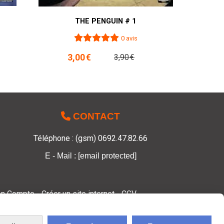
THE PENGUIN # 1
0 avis
3,00
€
3,90
€

CONTACT
Téléphone : (gsm) 0692.47.82.66
E - Mail :
[email protected]
n Compte
Créer un site internet
CGV