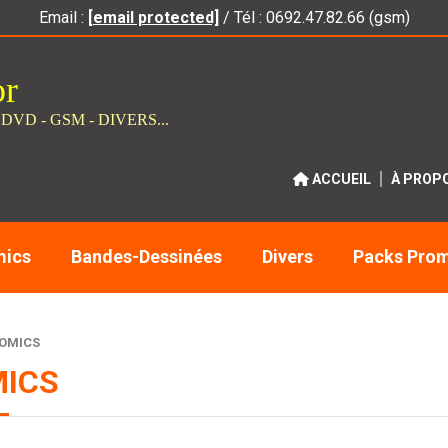
Email :
[email protected]
/ Tél : 0692.47.82.66 (gsm)
or
 DVD - GSM - DIVERS...
ACCUEIL
À PROP
ics
Bandes-Dessinées
Divers
Packs Pro
COMICS
MICS