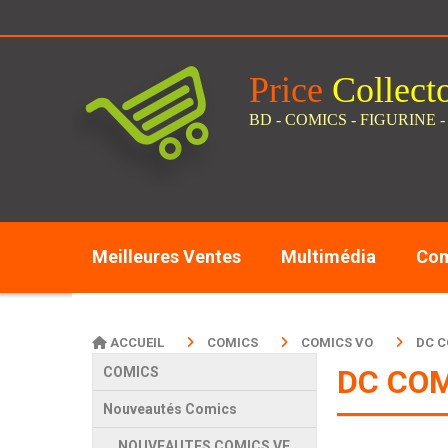
Panneau de gestion des cookies
Price
C
ollect
BD - COMICS - FIGURINE -
Meilleures Ventes
Multimédia
Com
ACCUEIL
COMICS
COMICS VO
DC 
DC CO
COMICS
Nouveautés Comics
NOUVEAUTES COMICS VF