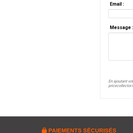
Email :
Message 
En ajoutant vo
pricecollector.

PAIEMENTS SÉCURISÉS