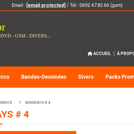
Email :
[email protected]
/ Tél : 0692.47.82.66 (gsm)
or
 DVD - GSM - DIVERS...
ACCUEIL
À PROP
ics
Bandes-Dessinées
Divers
Packs Pro
COMICS
SIDEWAYS # 4
YS # 4