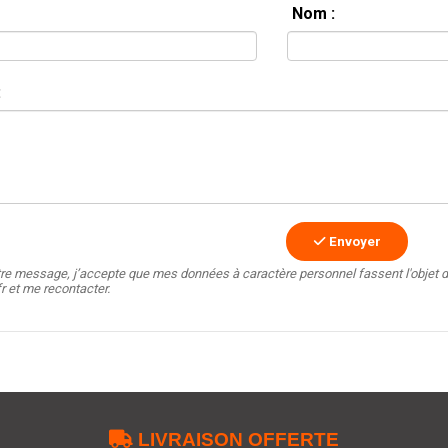
Nom :
:
Envoyer
tre message, j’accepte que mes données à caractère personnel fassent l'objet d
fr et me recontacter.

LIVRAISON OFFERTE