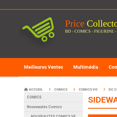
Panneau de gestion des cookies
Price
C
ollect
BD - COMICS - FIGURINE -
Meilleures Ventes
Multimédia
Com
ACCUEIL
COMICS
COMICS VO
DC 
SIDEWA
COMICS
Nouveautés Comics
NOUVEAUTES COMICS VF