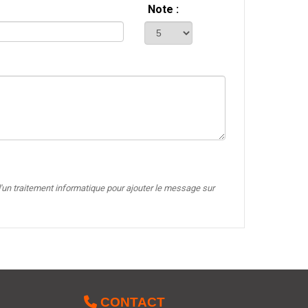
Note :
'un traitement informatique pour ajouter le message sur

CONTACT