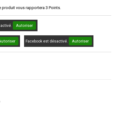
e produit vous rapportera
3
Points.
Autoriser
sactivé.
Autoriser
Autoriser
Facebook est désactivé.
s