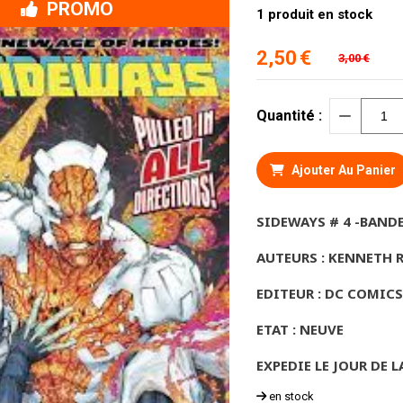
PROMO
1
produit en stock
2,50
€
3,00
€
Quantité :
Ajouter Au Panier
SIDEWAYS # 4 -BAND
AUTEURS : KENNETH 
EDITEUR : DC COMICS
ETAT : NEUVE
EXPEDIE LE JOUR DE L
en stock