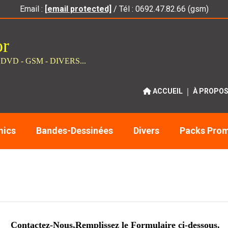
Email :
[email protected]
/ Tél : 0692.47.82.66 (gsm)
or
 DVD - GSM - DIVERS...
ACCUEIL
À PROPO
ics
Bandes-Dessinées
Divers
Packs Pro
Contactez-Nous,Remplissez le Formulaire ci-dessous.