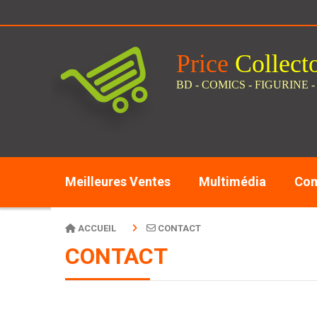
Panneau de gestion des cookies
Price
C
ollect
BD - COMICS - FIGURINE -
Meilleures Ventes
Multimédia
Com
ACCUEIL
CONTACT
CONTACT