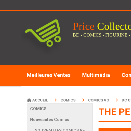
Panneau de gestion des cookies
Price
C
ollect
BD - COMICS - FIGURINE -
Meilleures Ventes
Multimédia
Com
ACCUEIL
COMICS
COMICS VO
DC 
THE PE
COMICS
Nouveautés Comics
NOUVEAUTES COMICS VF