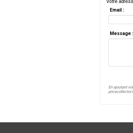
Votre adress
Email :
Message 
En ajoutant vo
pricecollector.