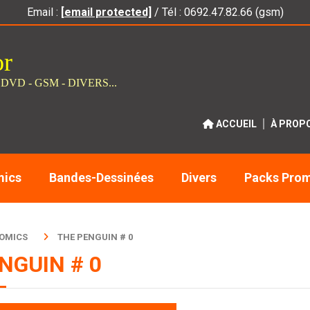
Email :
[email protected]
/ Tél : 0692.47.82.66 (gsm)
or
 DVD - GSM - DIVERS...
ACCUEIL
À PROP
ics
Bandes-Dessinées
Divers
Packs Pro
COMICS
THE PENGUIN # 0
NGUIN # 0