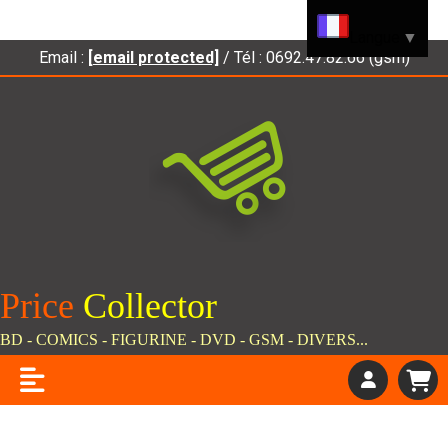
Panneau de gestion des cookies
Langue
▼
Email :
[email protected]
/ Tél : 0692.47.82.66 (gsm)
Price
C
ollector
BD - COMICS - FIGURINE - DVD - GSM - DIVERS...