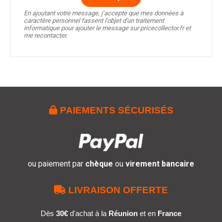
En ajoutant votre message, j’accepte que mes données à
caractère personnel fassent l'objet d'un traitement
informatique pour ajouter le message sur pricecollector.fr et
me recontacter.

PAIEMENTS SÉCURISÉS
ou paiement par
chèque
ou
virement bancaire

LIVRAISON OFFERTE
Dès
30€
d'achat à la
Réunion
et en
France