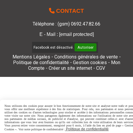

CONTACT
Téléphone : (gsm) 0692.47.82.66
E - Mail :
[email protected]
Autoriser
Facebook est désactivé.
Mentions Légales
Conditions générales de vente
Politique de confidentialité
Gestion cookies
Mon
Compte
Créer un site internet
CGV
Nous utilisons des cookies pour assurer le bon fonctionnement de notre site et analyser notre trafic et pou
vous offrir une meilleure expérience à des fins de statistiques. Pour cela, nos partenaires et nous peuven
utiliser des cookies ou d'autres technologies pour stocker et accéder à des informations personnelles comm
votre visite sur notre site. Nous partageons également des informations sur l'utilisation de notre site ave
nos partenaires de médias sociaux, de publicité et d'analyse, qui peuvent combiner celles-ci avec d'autre
informations que vous leur avez fournies ou qu'ils ont collectées lors de votre utilisation de leurs services
Vous pouvez retirer votre consentement, enregistré pour 6 mois, à l'aide du lien en pied de page « Gestio
Politique de confidentialité
Cookies ». Voir notre politique de confidentialité :