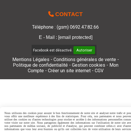

CONTACT
Téléphone : (gsm) 0692.47.82.66
E - Mail :
[email protected]
Autoriser
Facebook est désactivé.
Mentions Légales
Conditions générales de vente
Politique de confidentialité
Gestion cookies
Mon
Compte
Créer un site internet
CGV
Nous utilisons des cookies pour assurer le bon fonctionnement de notre site et analyser notre trafic et pou
vous offrir une meilleure expérience à des fins de statistiques. Pour cela, nos partenaires et nous peuven
utiliser des cookies ou d'autres technologies pour stocker et accéder à des informations personnelles comm
votre visite sur notre site. Nous partageons également des informations sur l'utilisation de notre site ave
nos partenaires de médias sociaux, de publicité et d'analyse, qui peuvent combiner celles-ci avec d'autre
informations que vous leur avez fournies ou qu'ils ont collectées lors de votre utilisation de leurs services