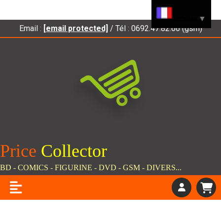
Panneau de gestion des cookies
Langue
▼
Email :
[email protected]
/ Tél : 0692.47.82.66 (gsm)
Price
C
ollector
BD - COMICS - FIGURINE - DVD - GSM - DIVERS...