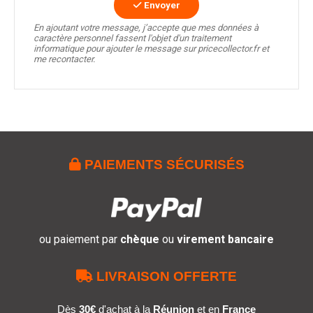
Envoyer
En ajoutant votre message, j’accepte que mes données à
caractère personnel fassent l'objet d'un traitement
informatique pour ajouter le message sur pricecollector.fr et
me recontacter.

PAIEMENTS SÉCURISÉS
ou paiement par
chèque
ou
virement bancaire

LIVRAISON OFFERTE
Dès
30€
d'achat à la
Réunion
et en
France