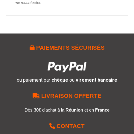
me recontacter.

PAIEMENTS SÉCURISÉS
ou paiement par
chèque
ou
virement bancaire

LIVRAISON OFFERTE
Dès
30€
d'achat à la
Réunion
et en
France

CONTACT