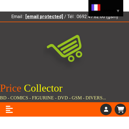
Panneau de gestion des cookies
Langue
▼
Email :
[email protected]
/ Tél : 0692.47.82.66 (gsm)
Price
C
ollector
BD - COMICS - FIGURINE - DVD - GSM - DIVERS...