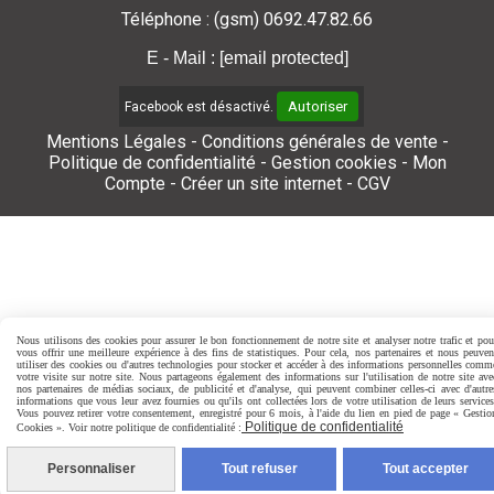
Téléphone : (gsm) 0692.47.82.66
E - Mail :
[email protected]
Autoriser
Facebook est désactivé.
Mentions Légales
Conditions générales de vente
Politique de confidentialité
Gestion cookies
Mon
Compte
Créer un site internet
CGV
Nous utilisons des cookies pour assurer le bon fonctionnement de notre site et analyser notre trafic et pou
vous offrir une meilleure expérience à des fins de statistiques. Pour cela, nos partenaires et nous peuven
utiliser des cookies ou d'autres technologies pour stocker et accéder à des informations personnelles comm
votre visite sur notre site. Nous partageons également des informations sur l'utilisation de notre site ave
nos partenaires de médias sociaux, de publicité et d'analyse, qui peuvent combiner celles-ci avec d'autre
informations que vous leur avez fournies ou qu'ils ont collectées lors de votre utilisation de leurs services
Vous pouvez retirer votre consentement, enregistré pour 6 mois, à l'aide du lien en pied de page « Gestio
Politique de confidentialité
Cookies ». Voir notre politique de confidentialité :
Personnaliser
Tout refuser
Tout accepter