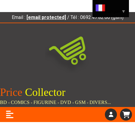
Panneau de gestion des cookies
Langue
▼
Email :
[email protected]
/ Tél : 0692.47.82.66 (gsm)
Price
C
ollector
BD - COMICS - FIGURINE - DVD - GSM - DIVERS...