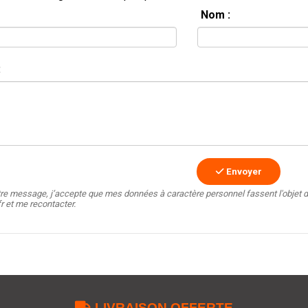
Nom :
:
Envoyer
tre message, j’accepte que mes données à caractère personnel fassent l'objet d
fr et me recontacter.

LIVRAISON OFFERTE