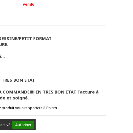
vendu
 DESSINE/PETIT FORMAT
URE.
...
N TRES BON ETAT
A COMMANDE!!!! EN TRES BON ETAT Facture à
de et soigné.
e produit vous rapportera
3
Points.
Autoriser
sactivé.