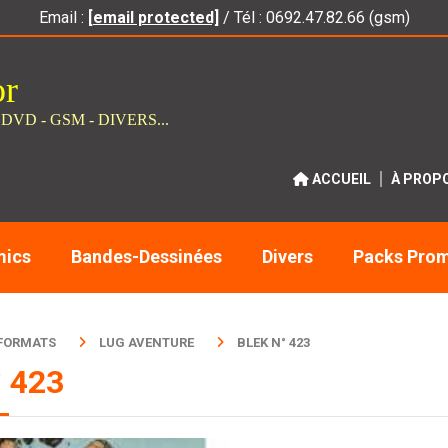
Email :
[email protected]
/ Tél : 0692.47.82.66 (gsm)
or
 DVD - GSM - DIVERS...
ACCUEIL
À PROP
ics
Bandes-Dessinées
Divers
Packs Pro
 FORMATS
LUG AVENTURE
BLEK N° 423
° 423