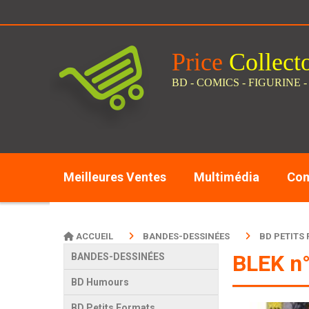
Panneau de gestion des cookies
Price
C
ollect
BD - COMICS - FIGURINE -
Meilleures Ventes
Multimédia
Com
ACCUEIL
BANDES-DESSINÉES
BD PETITS
BLEK n
BANDES-DESSINÉES
BD Humours
BD Petits Formats