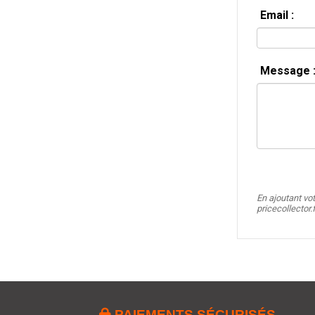
Email :
Message 
En ajoutant vo
pricecollector.

PAIEMENTS SÉCURISÉS