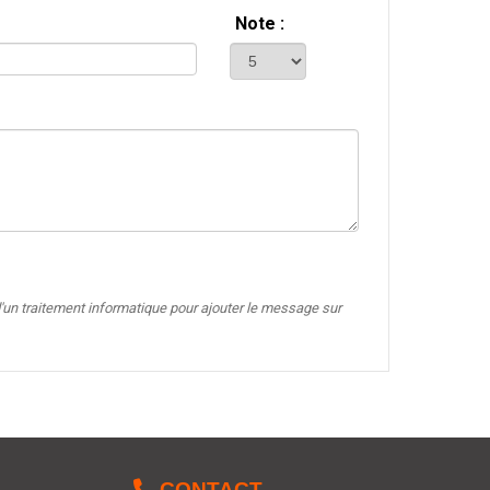
Note :
'un traitement informatique pour ajouter le message sur

CONTACT