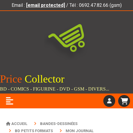
Panneau de gestion des cookies
Email :
[email protected]
/ Tél : 0692.47.82.66 (gsm)
Price
C
ollector
BD - COMICS - FIGURINE - DVD - GSM - DIVERS...
ACCUEIL
BANDES-DESSINÉES
BD PETITS FORMATS
MON JOURNAL