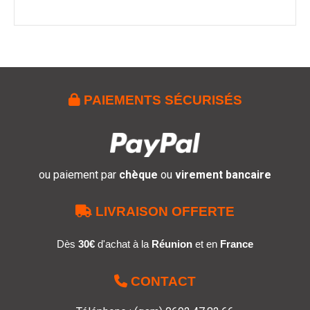

PAIEMENTS SÉCURISÉS
ou paiement par
chèque
ou
virement bancaire

LIVRAISON OFFERTE
Dès
30€
d'achat à la
Réunion
et en
France

CONTACT