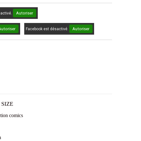
Autoriser
sactivé.
Autoriser
Autoriser
Facebook est désactivé.
 SIZE
ction comics
m