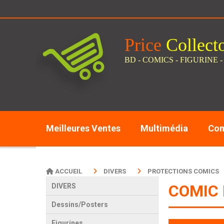
Panneau de gestion des cookies
Price
C
ollect
BD - COMICS - FIGURINE -
Meilleures Ventes
Multimédia
Com
ACCUEIL
DIVERS
PROTECTIONS COMICS
COMIC 
DIVERS
Dessins/Posters
Figurines