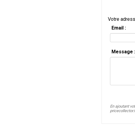
Votre adress
Email :
Message 
En ajoutant vo
pricecollector.