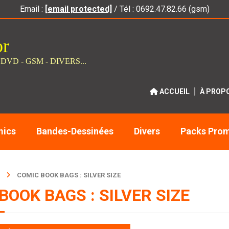
Email :
[email protected]
/ Tél : 0692.47.82.66 (gsm)
or
 DVD - GSM - DIVERS...
ACCUEIL
À PROP
ics
Bandes-Dessinées
Divers
Packs Pro
COMIC BOOK BAGS : SILVER SIZE
BOOK BAGS : SILVER SIZE