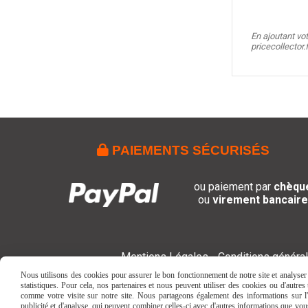
En ajoutant vo
pricecollector.

PAIEMENTS SÉCURISÉS
ou paiement par
chèqu
ou
virement bancaire
Mentions Légales
Conditions généra
Nous utilisons des cookies pour assurer le bon fonctionnement de notre site et analyser n
statistiques. Pour cela, nos partenaires et nous peuvent utiliser des cookies ou d'autre
comme votre visite sur notre site. Nous partageons également des informations sur l'u
publicité et d'analyse, qui peuvent combiner celles-ci avec d'autres informations que vous 