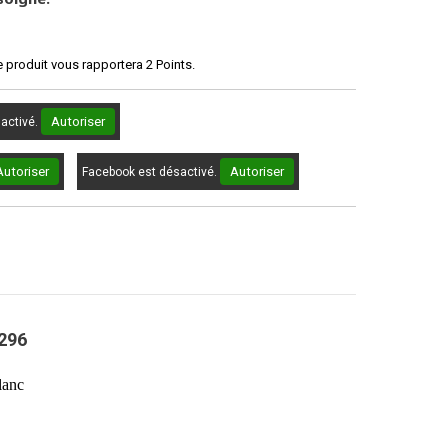
e produit vous rapportera
2
Points.
Autoriser
sactivé.
Autoriser
Autoriser
Facebook est désactivé.
296
lanc