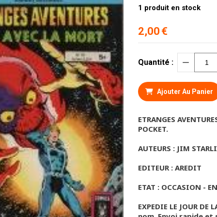
1
produit en stock
2,00
€
Quantité :
Ajouter Au Panier
ETRANGES AVENTURES
POCKET.
AUTEURS : JIM STARL
EDITEUR : AREDIT
ETAT : OCCASION - E
EXPEDIE LE JOUR DE L
nom. Envoi rapide et 