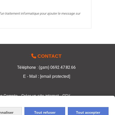
'un traitement informatique pour ajouter le message sur

CONTACT
Téléphone : (gsm) 0692.47.82.66
E - Mail :
[email protected]
n Compte
Créer un site internet
CGV
nnaliser
Tout refuser
Tout accepter