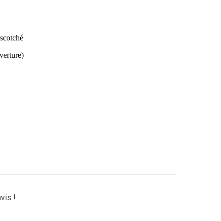
 scotché
uverture)
vis !