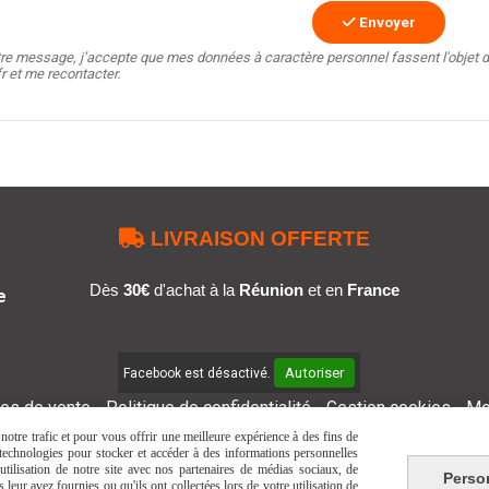
Envoyer
tre message, j’accepte que mes données à caractère personnel fassent l'objet d
fr et me recontacter.

LIVRAISON OFFERTE
Dès
30€
d'achat à la
Réunion
et en
France
e
Autoriser
Facebook est désactivé.
les de vente
Politique de confidentialité
Gestion cookies
Mo
otre trafic et pour vous offrir une meilleure expérience à des fins de
s technologies pour stocker et accéder à des informations personnelles
tilisation de notre site avec nos partenaires de médias sociaux, de
Perso
leur avez fournies ou qu'ils ont collectées lors de votre utilisation de