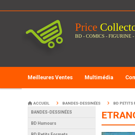
Panneau de gestion des cookies
Price
C
ollect
BD - COMICS - FIGURINE -
Meilleures Ventes
Multimédia
Com
ACCUEIL
BANDES-DESSINÉES
BD PETITS
ETRANG
BANDES-DESSINÉES
BD Humours
BD Petits Formats