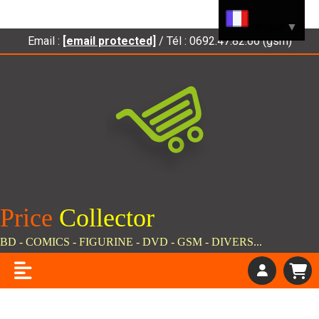
Panneau de gestion des cookies
Langue
▼
Email :
[email protected]
/ Tél : 0692.47.82.66 (gsm)
Price
C
ollector
BD - COMICS - FIGURINE - DVD - GSM - DIVERS...