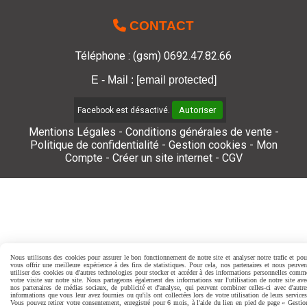

CONTACT
Téléphone : (gsm) 0692.47.82.66
E - Mail :
[email protected]
Autoriser
Facebook est désactivé.
Mentions Légales
Conditions générales de vente
Politique de confidentialité
Gestion cookies
Mon
Compte
Créer un site internet
CGV
Nous utilisons des cookies pour assurer le bon fonctionnement de notre site et analyser notre trafic et pou
vous offrir une meilleure expérience à des fins de statistiques. Pour cela, nos partenaires et nous peuven
utiliser des cookies ou d'autres technologies pour stocker et accéder à des informations personnelles comm
votre visite sur notre site. Nous partageons également des informations sur l'utilisation de notre site ave
nos partenaires de médias sociaux, de publicité et d'analyse, qui peuvent combiner celles-ci avec d'autre
informations que vous leur avez fournies ou qu'ils ont collectées lors de votre utilisation de leurs services
Vous pouvez retirer votre consentement, enregistré pour 6 mois, à l'aide du lien en pied de page « Gestio