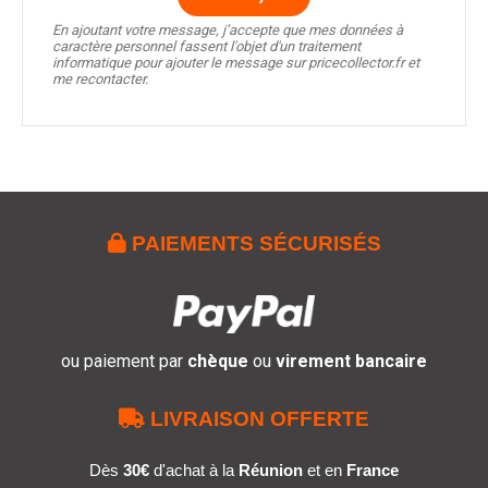
En ajoutant votre message, j’accepte que mes données à
caractère personnel fassent l'objet d'un traitement
informatique pour ajouter le message sur pricecollector.fr et
me recontacter.

PAIEMENTS SÉCURISÉS
ou paiement par
chèque
ou
virement bancaire

LIVRAISON OFFERTE
Dès
30€
d'achat à la
Réunion
et en
France