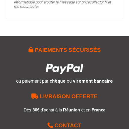
informatique pour ajouter le message sur pricecollector.fr et
me recontacter.

PAIEMENTS SÉCURISÉS
ou paiement par
chèque
ou
virement bancaire

LIVRAISON OFFERTE
Dès
30€
d'achat à la
Réunion
et en
France

CONTACT