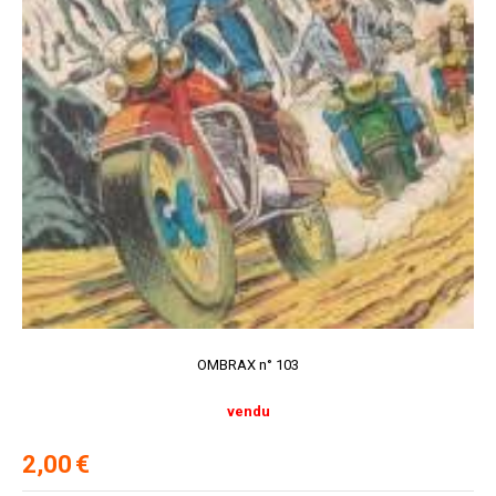
OMBRAX n° 103
vendu
2,00
€