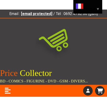
Panneau de gestion des cookies
Langue
▼
Email :
[email protected]
/ Tél : 0692.47.82.66 (gsm)
Price
C
ollector
BD - COMICS - FIGURINE - DVD - GSM - DIVERS...