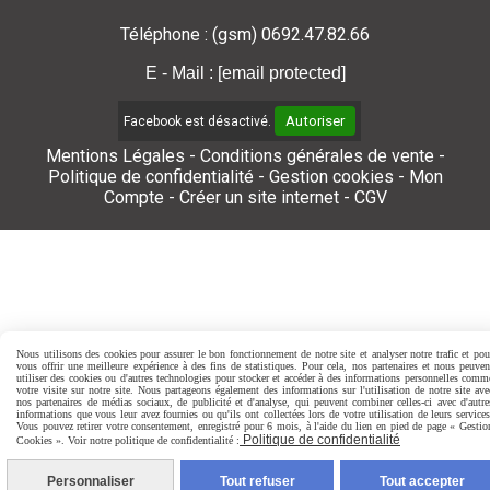
Téléphone : (gsm) 0692.47.82.66
E - Mail :
[email protected]
Autoriser
Facebook est désactivé.
Mentions Légales
Conditions générales de vente
Politique de confidentialité
Gestion cookies
Mon
Compte
Créer un site internet
CGV
Nous utilisons des cookies pour assurer le bon fonctionnement de notre site et analyser notre trafic et pou
vous offrir une meilleure expérience à des fins de statistiques. Pour cela, nos partenaires et nous peuven
utiliser des cookies ou d'autres technologies pour stocker et accéder à des informations personnelles comm
votre visite sur notre site. Nous partageons également des informations sur l'utilisation de notre site ave
nos partenaires de médias sociaux, de publicité et d'analyse, qui peuvent combiner celles-ci avec d'autre
informations que vous leur avez fournies ou qu'ils ont collectées lors de votre utilisation de leurs services
Vous pouvez retirer votre consentement, enregistré pour 6 mois, à l'aide du lien en pied de page « Gestio
Politique de confidentialité
Cookies ». Voir notre politique de confidentialité :
Personnaliser
Tout refuser
Tout accepter