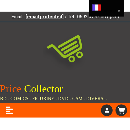
Panneau de gestion des cookies
Langue
▼
Email :
[email protected]
/ Tél : 0692.47.82.66 (gsm)
Price
C
ollector
BD - COMICS - FIGURINE - DVD - GSM - DIVERS...