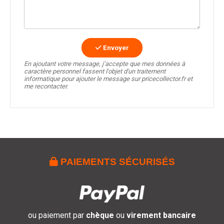
Envoyer
En ajoutant votre message, j’accepte que mes données à
caractère personnel fassent l'objet d'un traitement
informatique pour ajouter le message sur pricecollector.fr et
me recontacter.

PAIEMENTS SÉCURISÉS
ou paiement par
chèque
ou
virement bancaire