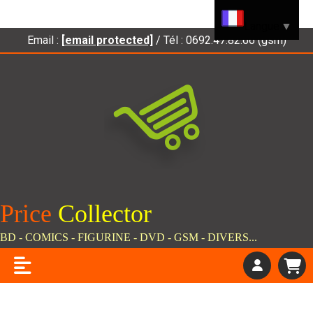
Panneau de gestion des cookies
Langue
▼
Email :
[email protected]
/ Tél : 0692.47.82.66 (gsm)
Price
C
ollector
BD - COMICS - FIGURINE - DVD - GSM - DIVERS...