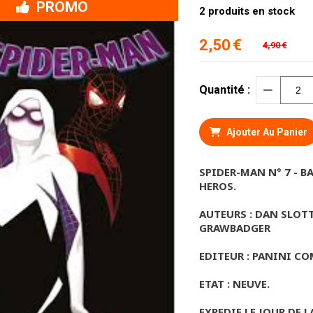
PROMO
2
produits en stock
2,50
€
4,90
€
Quantité :
Ajouter Au Panier
SPIDER-MAN N° 7 - 
HEROS.
AUTEURS : DAN SLOT
GRAWBADGER
EDITEUR : PANINI C
ETAT : NEUVE.
EXPEDIE LE JOUR DE L