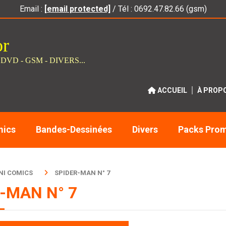
Email :
[email protected]
/ Tél : 0692.47.82.66 (gsm)
or
 DVD - GSM - DIVERS...
ACCUEIL
À PROP
ics
Bandes-Dessinées
Divers
Packs Pro
NI COMICS
SPIDER-MAN N° 7
-MAN N° 7