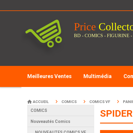
Panneau de gestion des cookies
Price
C
ollect
BD - COMICS - FIGURINE -
Meilleures Ventes
Multimédia
Com
ACCUEIL
COMICS
COMICS VF
PANI
SPIDER
COMICS
Nouveautés Comics
NOUVEAUTES COMICS VF