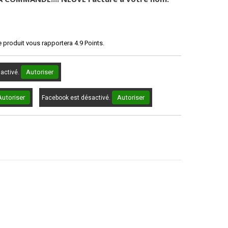
e produit vous rapportera
4.9
Points.
Autoriser
sactivé.
Autoriser
Autoriser
Facebook est désactivé.