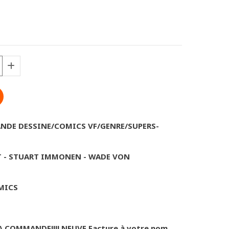
BANDE DESSINE/COMICS VF/GENRE/SUPERS-
T - STUART IMMONEN - WADE VON
OMICS
A COMMANDE!!!! NEUVE Facture à votre nom.