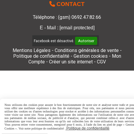

CONTACT
Téléphone : (gsm) 0692.47.82.66
E - Mail :
[email protected]
Autoriser
Facebook est désactivé.
Mentions Légales
Conditions générales de vente
Politique de confidentialité
Gestion cookies
Mon
Compte
Créer un site internet
CGV
Nous utilisons des cookies pour assurer le bon fonctionnement de notre site et analyser notre trafic et pou
vous offrir une meilleure expérience à des fins de statistiques. Pour cela, nos partenaires et nous peuven
utiliser des cookies ou d'autres technologies pour stocker et accéder à des informations personnelles comm
votre visite sur notre site. Nous partageons également des informations sur l'utilisation de notre site ave
nos partenaires de médias sociaux, de publicité et d'analyse, qui peuvent combiner celles-ci avec d'autre
informations que vous leur avez fournies ou qu'ils ont collectées lors de votre utilisation de leurs services
Vous pouvez retirer votre consentement, enregistré pour 6 mois, à l'aide du lien en pied de page « Gestio
Politique de confidentialité
Cookies ». Voir notre politique de confidentialité :