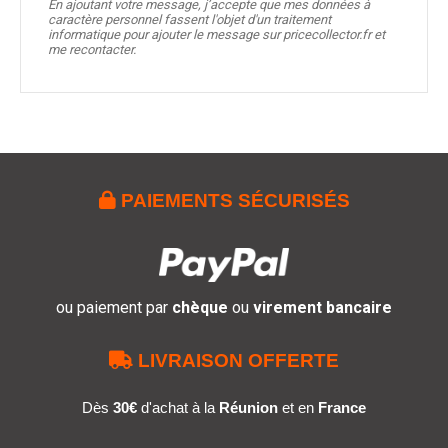
En ajoutant votre message, j’accepte que mes données à
caractère personnel fassent l'objet d'un traitement
informatique pour ajouter le message sur pricecollector.fr et
me recontacter.

PAIEMENTS SÉCURISÉS
ou paiement par
chèque
ou
virement bancaire

LIVRAISON OFFERTE
Dès
30€
d'achat à la
Réunion
et en
France