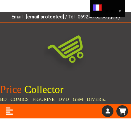
Panneau de gestion des cookies
Langue
▼
Email :
[email protected]
/ Tél : 0692.47.82.66 (gsm)
Price
C
ollector
BD - COMICS - FIGURINE - DVD - GSM - DIVERS...