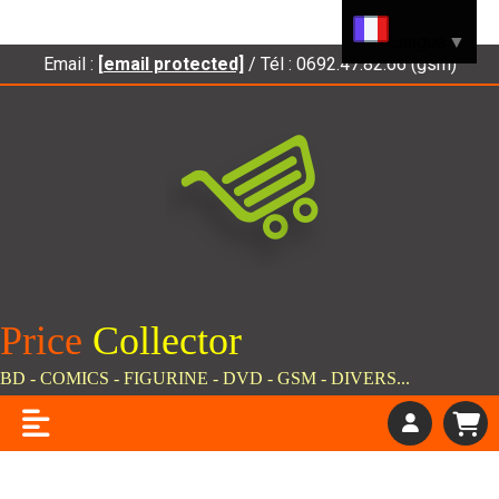
Panneau de gestion des cookies
Langue
▼
Email :
[email protected]
/ Tél : 0692.47.82.66 (gsm)
Price
C
ollector
BD - COMICS - FIGURINE - DVD - GSM - DIVERS...