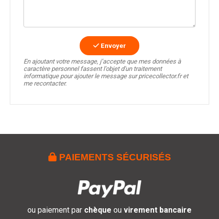
Envoyer
En ajoutant votre message, j’accepte que mes données à
caractère personnel fassent l'objet d'un traitement
informatique pour ajouter le message sur pricecollector.fr et
me recontacter.

PAIEMENTS SÉCURISÉS
ou paiement par
chèque
ou
virement bancaire