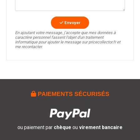
Envoyer
En ajoutant votre message, j’accepte que mes données à
caractère personnel fassent l'objet d'un traitement
informatique pour ajouter le message sur pricecollector.fr et
me recontacter.

PAIEMENTS SÉCURISÉS
ou paiement par
chèque
ou
virement bancaire