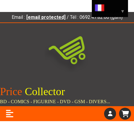
Panneau de gestion des cookies
Langue
▼
Email :
[email protected]
/ Tél : 0692.47.82.66 (gsm)
Price
C
ollector
BD - COMICS - FIGURINE - DVD - GSM - DIVERS...