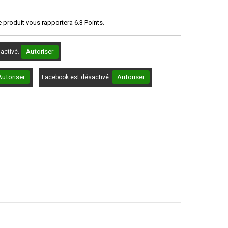
e produit vous rapportera
6.3
Points.
Autoriser
sactivé.
Autoriser
Autoriser
Facebook est désactivé.
1