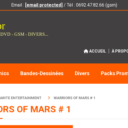
Email :
[email protected]
/ Tél : 0692.47.82.66 (gsm)
or
 DVD - GSM - DIVERS...
ACCUEIL
À PROP
ics
Bandes-Dessinées
Divers
Packs Pro
AMITE ENTERTAINMENT
WARRIORS OF MARS # 1
RS OF MARS # 1