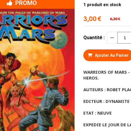
PROMO
1
produit en stock
3,00
€
6,30
€
Quantité :
Ajouter Au Panier
WARRIORS OF MARS -
HEROS.
AUTEURS : ROBET PLA
EDITEUR : DYNAMITE
ETAT : NEUVE
EXPEDIE LE JOUR DE L