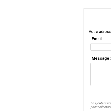
Votre adress
Email :
Message 
En ajoutant vo
pricecollector.