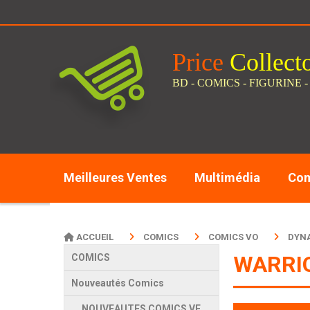
Panneau de gestion des cookies
Price
C
ollect
BD - COMICS - FIGURINE -
Meilleures Ventes
Multimédia
Com
ACCUEIL
COMICS
COMICS VO
DYN
WARRIO
COMICS
Nouveautés Comics
NOUVEAUTES COMICS VF