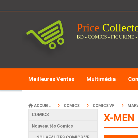
Panneau de gestion des cookies
Price
C
ollect
BD - COMICS - FIGURINE -
Meilleures Ventes
Multimédia
Com
ACCUEIL
COMICS
COMICS VF
MARV
X-MEN 
COMICS
Nouveautés Comics
NOUVEAUTES COMICS VF