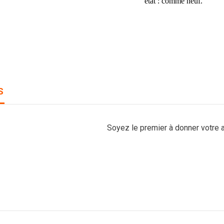
état : comme neuf.
S
Soyez le premier à donner votre a