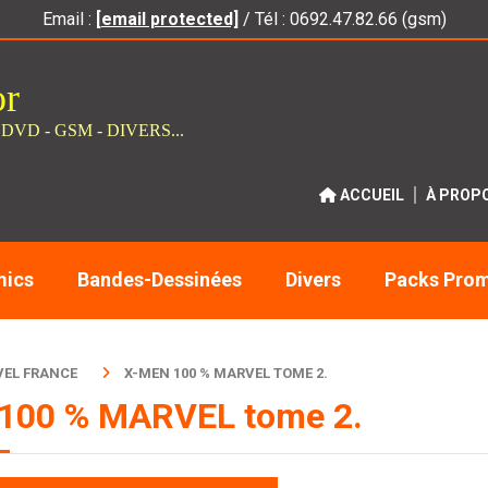
Email :
[email protected]
/ Tél : 0692.47.82.66 (gsm)
or
 DVD - GSM - DIVERS...
ACCUEIL
À PROP
ics
Bandes-Dessinées
Divers
Packs Pro
EL FRANCE
X-MEN 100 % MARVEL TOME 2.
100 % MARVEL tome 2.