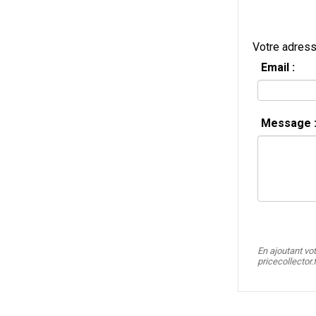
Votre adress
Email :
Message 
En ajoutant vo
pricecollector.