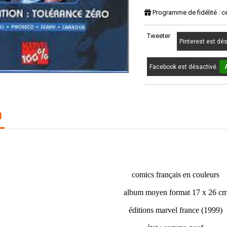
Programme de fidélité : c
Tweeter
Pinterest est dé
Facebook est désactivé.
N
X-MEN : COLLECTION 100 % MARVEL N° 2. opéra
comics français en couleurs
album moyen format 17 x 26 c
éditions marvel france (1999)