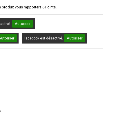
e produit vous rapportera
6
Points.
Autoriser
sactivé.
Autoriser
Autoriser
Facebook est désactivé.
tion : tolérance zéro
m